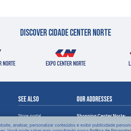
Discover cidade center norte
See also
Our addresses
Store portal
Shopping Center Norte:
Privacy policy
Travessa Casalbuono, 120
site, analisar, personalizar conteúdos e exibir publicidade person
Vila Guilherme - São Paulo/
ões. Você pode saber mais consultando nossa
Política de Privacida