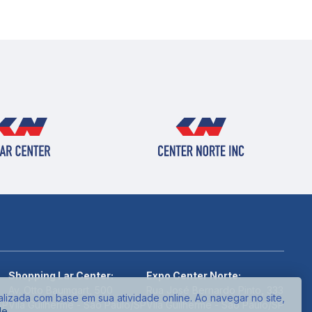
Shopping Lar Center:
Expo Center Norte:
Av. Otto Baumgart, 500
Rua José Bernardo Pinto, 333
alizada com base em sua atividade online. Ao navegar no site,
SP
Vila Guilherme - São Paulo/SP
Vila Guilherme - São Paulo/SP
de
.