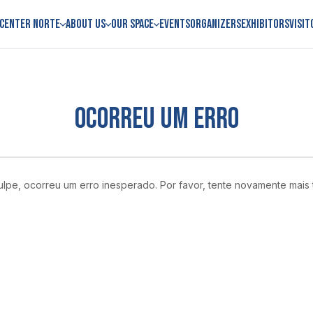
 Center Norte
About us
Our space
Events
Organizers
Exhibitors
Visit
OCORREU UM ERRO
lpe, ocorreu um erro inesperado. Por favor, tente novamente mais 