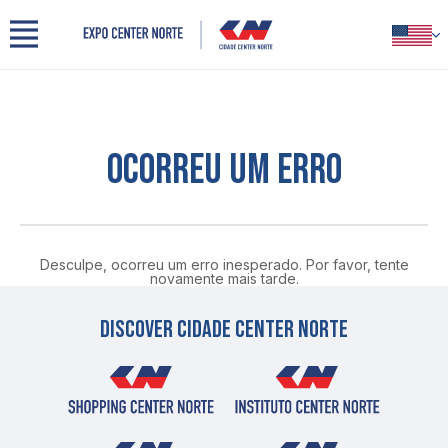
Menu
PORTUGUÊS
Cidade Center Norte
INGLÊS
About us
ESPANHOL
Our space
OCORREU UM ERRO
Events
Organizers
Exhibitors
Visitors
Partners
Desculpe, ocorreu um erro inesperado. Por favor, tente
novamente mais tarde.
Contact
Press
Discover cidade center norte
Benefits