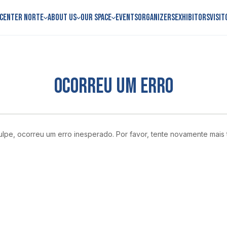
 Center Norte
About us
Our space
Events
Organizers
Exhibitors
Visit
OCORREU UM ERRO
lpe, ocorreu um erro inesperado. Por favor, tente novamente mais 