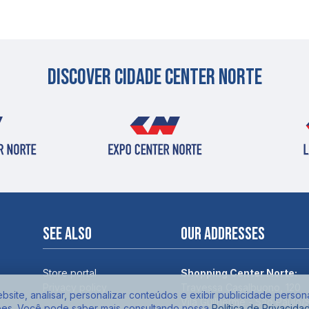
Discover cidade center norte
See also
Our addresses
Store portal
Shopping Center Norte:
Privacy policy
Travessa Casalbuono, 120
site, analisar, personalizar conteúdos e exibir publicidade person
Vila Guilherme - São Paulo/
ões. Você pode saber mais consultando nossa
Política de Privacida