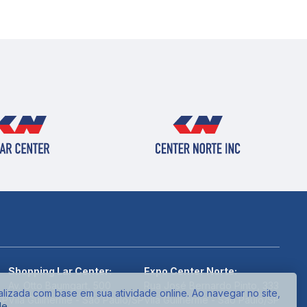
Shopping Lar Center:
Expo Center Norte:
Av. Otto Baumgart, 500
Rua José Bernardo Pinto, 333
alizada com base em sua atividade online. Ao navegar no site,
SP
Vila Guilherme - São Paulo/SP
Vila Guilherme - São Paulo/SP
de
.