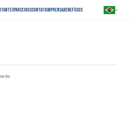
sitantes
Parceiros
Contato
Imprensa
Benefícios
PORTUGUÊS
INGLÊS
ESPANHOL
tarde.