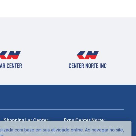
Shopping Lar Center:
Expo Center Norte:
Av. Otto Baumgart, 500
Rua José Bernardo Pinto, 333
alizada com base em sua atividade online. Ao navegar no site,
SP
Vila Guilherme - São Paulo/SP
Vila Guilherme - São Paulo/SP
de
.