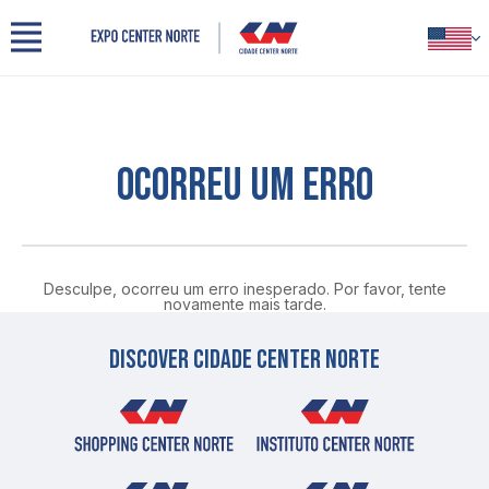
Menu
PORTUGUÊS
Cidade Center Norte
INGLÊS
About us
ESPANHOL
Our space
OCORREU UM ERRO
Events
Organizers
Exhibitors
Visitors
Partners
Desculpe, ocorreu um erro inesperado. Por favor, tente
novamente mais tarde.
Contact
Press
Discover cidade center norte
Benefits